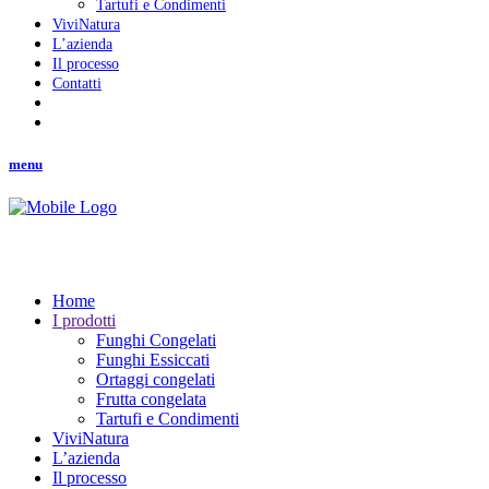
Tartufi e Condimenti
ViviNatura
L’azienda
Il processo
Contatti
menu
Home
I prodotti
Funghi Congelati
Funghi Essiccati
Ortaggi congelati
Frutta congelata
Tartufi e Condimenti
ViviNatura
L’azienda
Il processo