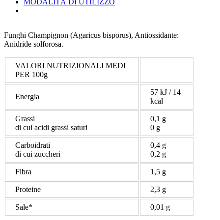
MODALITÀ DI UTILIZZO
Funghi Champignon (Agaricus bisporus), Antiossidante:
Anidride solforosa
.
VALORI NUTRIZIONALI MEDI
PER 100g
57 kJ / 14
Energia
kcal
Grassi
0,1 g
di cui acidi grassi saturi
0 g
Carboidrati
0,4 g
di cui zuccheri
0,2 g
Fibra
1,5 g
Proteine
2,3 g
Sale*
0,01 g